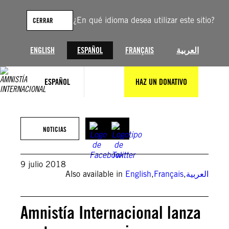
Saltar
al
¿En qué idioma desea utilizar este sitio?
CERRAR
contenido
ENGLISH
ESPAÑOL
FRANÇAIS
العربية
ESPAÑOL
HAZ UN DONATIVO
NOTICIAS
9 julio 2018
Also available in
English
,
Français
,
العربية
Amnistía Internacional lanza