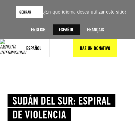
Saltar
al
¿En qué idioma desea utilizar este sitio?
CERRAR
contenido
ENGLISH
ESPAÑOL
FRANÇAIS
ESPAÑOL
HAZ UN DONATIVO
SUDÁN DEL SUR: ESPIRAL
DE VIOLENCIA