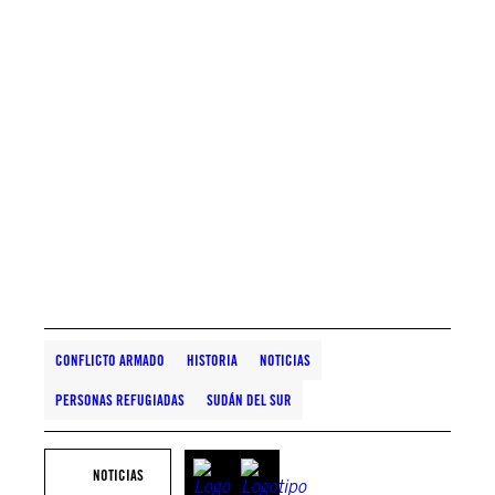
El denominado Tribunal Híbrido para
Sudán del Sur —que combinará
elementos del derecho nacional e
internacional y estará compuesto por
juristas expertos de Sudán del Sur y
otros países— representa actualmente
la opción más viable para garantizar la
rendición de cuentas por los delitos
cometidos durante el conflicto, y para
disuadir de la comisión de nuevos
abusos. La Comisión de la Unión
Africana debería incrementar sus
esfuerzos para garantizar el pronto
establecimiento del tribunal híbrido.
CONFLICTO ARMADO
HISTORIA
NOTICIAS
PERSONAS REFUGIADAS
SUDÁN DEL SUR
NOTICIAS