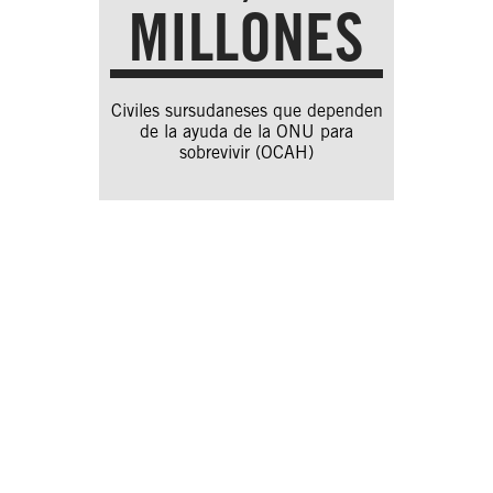
MILLONES
Civiles sursudaneses que dependen
de la ayuda de la ONU para
sobrevivir (OCAH)
Embargo de armas
Amnistía Internacional ha ejercido
presión durante años en favor de un
embargo total de armas para detener
el flujo de armas hacia Sudán del Sur.
Debería ser muy fácil para la
comunidad internacional suspender la
entrada de armas a los lugares donde
éstas se están empleando