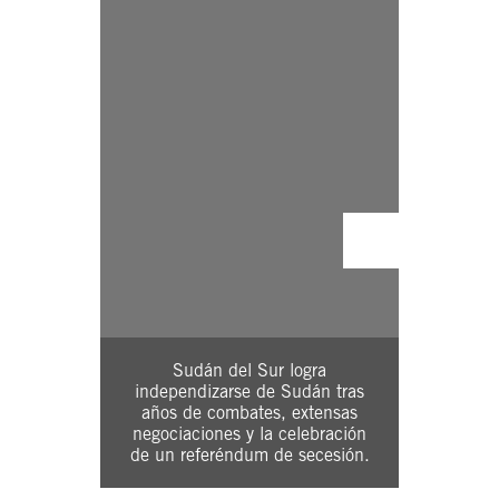
Sudán del Sur logra
Estallan 
independizarse de Sudán tras
el presid
años de combates, extensas
al entonc
negociaciones y la celebración
Machar 
de un referéndum de secesión.
planear