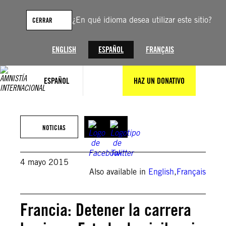
Saltar
al
¿En qué idioma desea utilizar este sitio?
CERRAR
contenido
ENGLISH
ESPAÑOL
FRANÇAIS
ESPAÑOL
HAZ UN DONATIVO
NOTICIAS
4 mayo 2015
Also available in
English
,
Français
Francia: Detener la carrera