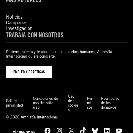
Noticias
Campañas
Investigación
TRABAJA CON NOSOTROS
Si tienes talento y te apasionan los derechos humanos, Amnistía
Internacional quiere conocerte.
EMPLEO Y PRÁCTICAS
Uso
Condiciones de
Per
Reembolso
Política de
de
uso del sitio
mi
de los
privacidad
cookie
web
sos
donativos
s
© 2026 Amnistía Internacional
Facebook
Instagram
X
TikTok
Bluesky
LinkedIn
YouTube
SÍGUENOS EN: