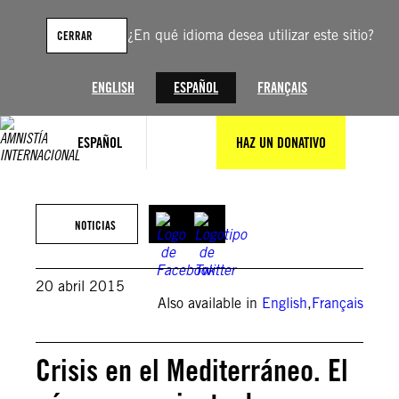
Saltar
al
¿En qué idioma desea utilizar este sitio?
CERRAR
contenido
ENGLISH
ESPAÑOL
FRANÇAIS
ESPAÑOL
HAZ UN DONATIVO
NOTICIAS
20 abril 2015
Also available in
English
,
Français
Crisis en el Mediterráneo. El