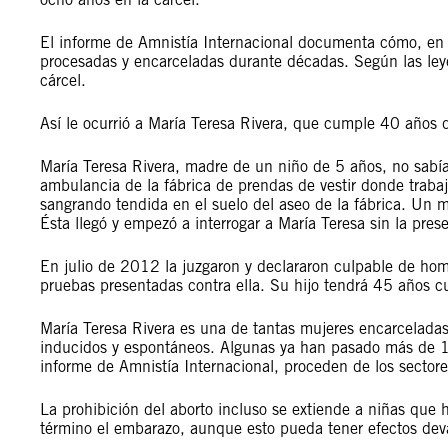
El informe de Amnistía Internacional documenta cómo, en 
procesadas y encarceladas durante décadas. Según las le
cárcel.
Así le ocurrió a María Teresa Rivera, que cumple 40 años d
María Teresa Rivera, madre de un niño de 5 años, no sabí
ambulancia de la fábrica de prendas de vestir donde trabaj
sangrando tendida en el suelo del aseo de la fábrica. Un mi
Ésta llegó y empezó a interrogar a María Teresa sin la pr
En julio de 2012 la juzgaron y declararon culpable de homic
pruebas presentadas contra ella. Su hijo tendrá 45 años cu
María Teresa Rivera es una de tantas mujeres encarceladas
inducidos y espontáneos. Algunas ya han pasado más de 10
informe de Amnistía Internacional, proceden de los sector
La prohibición del aborto incluso se extiende a niñas que ha
término el embarazo, aunque esto pueda tener efectos dev