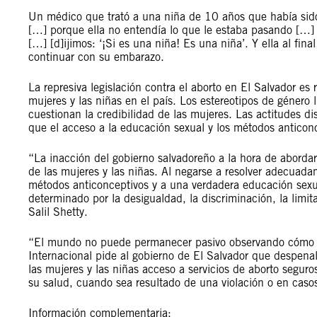
Un médico que trató a una niña de 10 años que había sido 
[…] porque ella no entendía lo que le estaba pasando […] N
[…] [d]ijimos: ‘¡Si es una niña! Es una niña’. Y ella al fi
continuar con su embarazo.
La represiva legislación contra el aborto en El Salvador e
mujeres y las niñas en el país. Los estereotipos de género l
cuestionan la credibilidad de las mujeres. Las actitudes di
que el acceso a la educación sexual y los métodos anticon
“La inacción del gobierno salvadoreño a la hora de abordar
de las mujeres y las niñas. Al negarse a resolver adecuada
métodos anticonceptivos y a una verdadera educación sexu
determinado por la desigualdad, la discriminación, la limit
Salil Shetty.
“El mundo no puede permanecer pasivo observando cómo la
Internacional pide al gobierno de El Salvador que despenal
las mujeres y las niñas acceso a servicios de aborto segur
su salud, cuando sea resultado de una violación o en caso
Información complementaria: