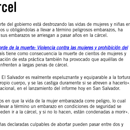
rcel
arte del gobierno está destrozando las vidas de mujeres y niñas e
os u obligándolas a llevar a término peligrosos embarazos, ha
 sus embarazos se arriesgan a pasar años en la cárcel.
orde de la muerte: Violencia contra las mujeres y prohibición del
país tiene como consecuencia la muerte de cientos de mujeres y
zación de esta práctica también ha provocado que aquéllas de
nfrenten a largas penas de cárcel.
n El Salvador es realmente espeluznante y equiparable a la tortur
opio cuerpo, y se las castiga duramente si se atreven a hacerlo»
rnacional, en el lanzamiento del informe hoy en San Salvador.
sos en que la vida de la mujer embarazada corre peligro, lo cual
 llevar a término un embarazo en condiciones de seguridad se
eden ir a la cárcel, y si no lo hacen, están condenadas a morir»
 niñas declaradas culpables de abortar pueden pasar entre dos y