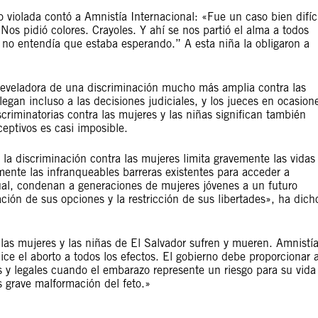
violada contó a Amnistía Internacional: «Fue un caso bien difíci
os pidió colores. Crayoles. Y ahí se nos partió el alma a todos
nal no entendía que estaba esperando.” A esta niña la obligaron a
s reveladora de una discriminación mucho más amplia contra las
legan incluso a las decisiones judiciales, y los jueces en ocasion
scriminatorias contra las mujeres y las niñas significan también
ceptivos es casi imposible.
 la discriminación contra las mujeres limita gravemente las vidas
mente las infranqueables barreras existentes para acceder a
al, condenan a generaciones de mujeres jóvenes a un futuro
ación de sus opciones y la restricción de sus libertades», ha dich
s mujeres y las niñas de El Salvador sufren y mueren. Amnistí
ice el aborto a todos los efectos. El gobierno debe proporcionar 
os y legales cuando el embarazo represente un riesgo para su vida
s grave malformación del feto.»