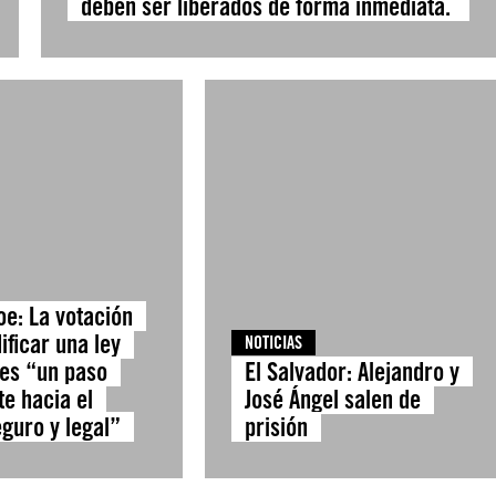
deben ser liberados de forma inmediata.
oe: La votación
ificar una ley
NOTICIAS
 es “un paso
El Salvador: Alejandro y
te hacia el
José Ángel salen de
eguro y legal”
prisión