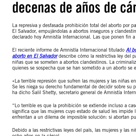
decenas de años de cá
La represiva y desfasada prohibición total del aborto por p
El Salvador, empujándolas a abortos inseguros y clandestin
declarado hoy Amnistía Internacional. Las que ponen fin a
El reciente informe de Amnistía Internacional titulado
Al b
aborto en El Salvador
describe cómo la restrictiva ley del 
niñas que se someten a abortos clandestinos. La criminali
quienes se sospecha que se han sometido a un aborto se e
«La terrible represión que sufren las mujeres y las niñas e
Se les niega su derecho fundamental de decidir sobre su pr
ha dicho Salil Shetty, secretario general de Amnistía Inte
“Lo terrible es que la prohibición se extiende incluso a ca
significa que las mujeres cuyo estado de salud les impide
enfrentan a un dilema de imposible solución: si abortan pu
Debido a las restrictivas leyes del país, las mujeres y las
ocho años en la cárcel.