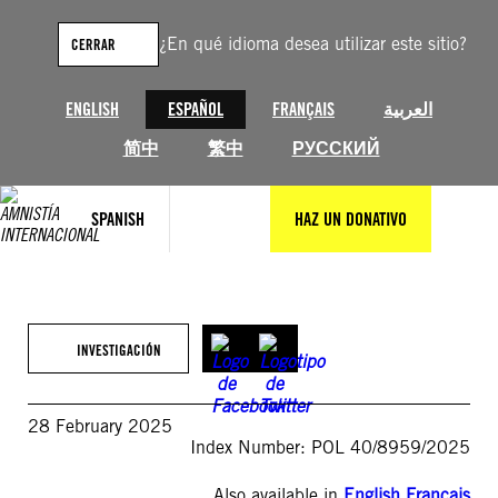
Saltar
al
¿En qué idioma desea utilizar este sitio?
CERRAR
contenido
ENGLISH
ESPAÑOL
FRANÇAIS
العربية
简中
繁中
РУССКИЙ
SPANISH
HAZ UN DONATIVO
INVESTIGACIÓN
28 February 2025
Index Number: POL 40/8959/2025
Also available in
English
,
Français