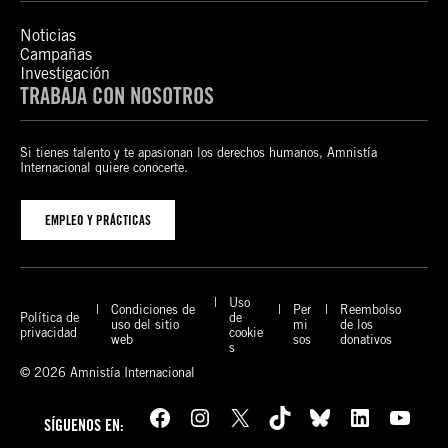
Noticias
Campañas
Investigación
TRABAJA CON NOSOTROS
Si tienes talento y te apasionan los derechos humanos, Amnistía
Internacional quiere conocerte.
EMPLEO Y PRÁCTICAS
Uso
Condiciones de
Per
Reembolso
Política de
de
uso del sitio
mi
de los
privacidad
cookie
web
sos
donativos
s
© 2026 Amnistía Internacional
Facebook
Instagram
X
TikTok
Bluesky
LinkedIn
YouTube
SÍGUENOS EN: