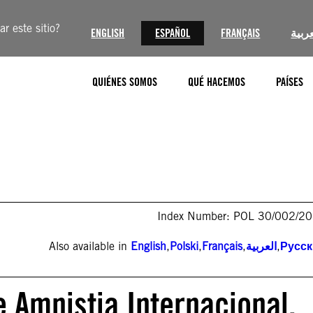
r este sitio?
ENGLISH
ESPAÑOL
FRANÇAIS
عربية
QUIÉNES SOMOS
QUÉ HACEMOS
PAÍSES
Index Number: POL 30/002/2
Also available in
English
,
Polski
,
Français
,
العربية
,
Русс
e Amnistia Internacional.