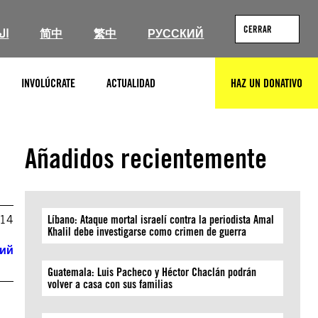
CERRAR
ال
简中
繁中
РУССКИЙ
INVOLÚCRATE
ACTUALIDAD
HAZ UN DONATIVO
BUSCAR
Añadidos recientemente
014
Líbano: Ataque mortal israelí contra la periodista Amal
Khalil debe investigarse como crimen de guerra
кий
Guatemala: Luis Pacheco y Héctor Chaclán podrán
volver a casa con sus familias