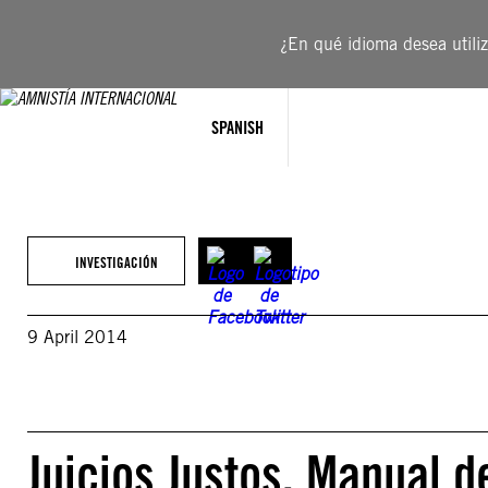
Saltar
al
¿En qué idioma desea utiliza
contenido
SPANISH
INVESTIGACIÓN
9 April 2014
Juicios Justos. Manual d