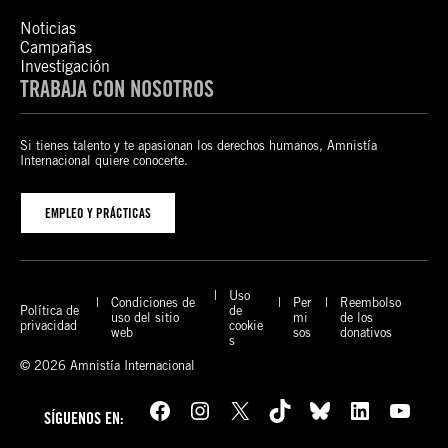
Noticias
Campañas
Investigación
TRABAJA CON NOSOTROS
Si tienes talento y te apasionan los derechos humanos, Amnistía
Internacional quiere conocerte.
EMPLEO Y PRÁCTICAS
Uso
Condiciones de
Per
Reembolso
Política de
de
uso del sitio
mi
de los
privacidad
cookie
web
sos
donativos
s
© 2026 Amnistía Internacional
Facebook
Instagram
X
TikTok
Bluesky
LinkedIn
YouTube
SÍGUENOS EN: