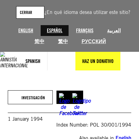
Saltar
al
¿En qué idioma desea utilizar este sitio?
CERRAR
contenido
ENGLISH
ESPAÑOL
FRANÇAIS
العربية
简中
繁中
РУССКИЙ
SPANISH
HAZ UN DONATIVO
INVESTIGACIÓN
1 January 1994
Index Number: POL 30/001/1994
Also available in
English