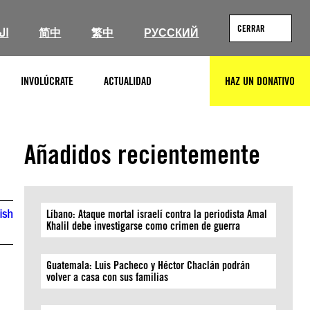
CERRAR
ال
简中
繁中
РУССКИЙ
INVOLÚCRATE
ACTUALIDAD
HAZ UN DONATIVO
BUSCAR
Añadidos recientemente
ish
Líbano: Ataque mortal israelí contra la periodista Amal
Khalil debe investigarse como crimen de guerra
Guatemala: Luis Pacheco y Héctor Chaclán podrán
volver a casa con sus familias