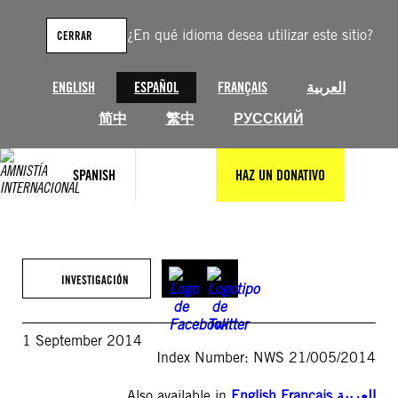
Saltar
al
¿En qué idioma desea utilizar este sitio?
CERRAR
contenido
ENGLISH
ESPAÑOL
FRANÇAIS
العربية
简中
繁中
РУССКИЙ
SPANISH
HAZ UN DONATIVO
INVESTIGACIÓN
1 September 2014
Index Number: NWS 21/005/2014
Also available in
English
,
Français
,
العربية