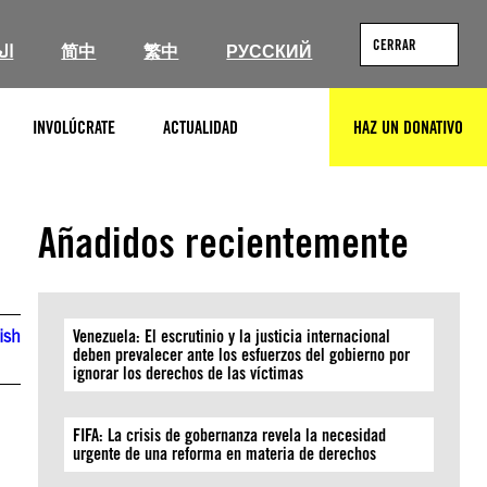
CERRAR
ال
简中
繁中
РУССКИЙ
INVOLÚCRATE
ACTUALIDAD
HAZ UN DONATIVO
BUSCAR
Añadidos recientemente
ish
Venezuela: El escrutinio y la justicia internacional
deben prevalecer ante los esfuerzos del gobierno por
ignorar los derechos de las víctimas
FIFA: La crisis de gobernanza revela la necesidad
urgente de una reforma en materia de derechos