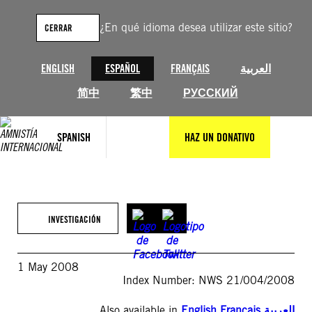
Saltar
al
¿En qué idioma desea utilizar este sitio?
CERRAR
contenido
ENGLISH
ESPAÑOL
FRANÇAIS
العربية
简中
繁中
РУССКИЙ
SPANISH
HAZ UN DONATIVO
INVESTIGACIÓN
1 May 2008
Index Number: NWS 21/004/2008
Also available in
English
,
Français
,
العربية