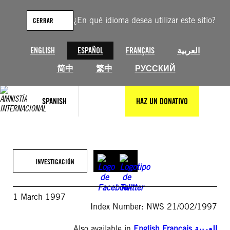
Saltar
al
¿En qué idioma desea utilizar este sitio?
CERRAR
contenido
ENGLISH
ESPAÑOL
FRANÇAIS
العربية
简中
繁中
РУССКИЙ
SPANISH
HAZ UN DONATIVO
INVESTIGACIÓN
1 March 1997
Index Number: NWS 21/002/1997
Also available in
English
,
Français
,
العربية