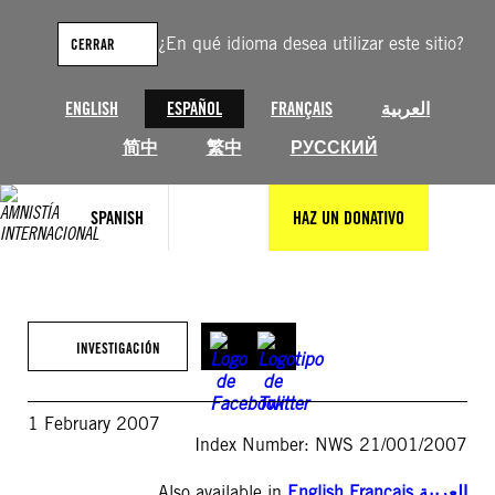
Saltar
al
¿En qué idioma desea utilizar este sitio?
CERRAR
contenido
ENGLISH
ESPAÑOL
FRANÇAIS
العربية
简中
繁中
РУССКИЙ
SPANISH
HAZ UN DONATIVO
INVESTIGACIÓN
1 February 2007
Index Number: NWS 21/001/2007
Also available in
English
,
Français
,
العربية