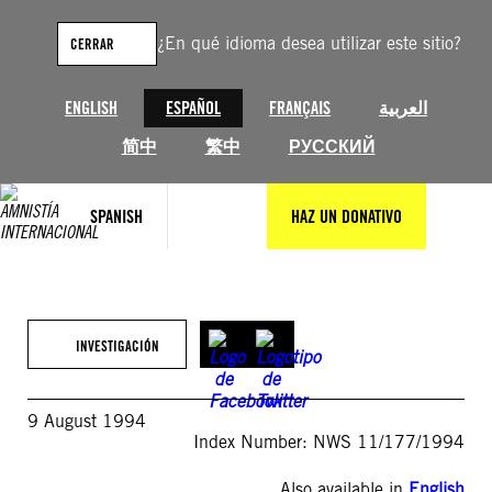
Saltar
al
¿En qué idioma desea utilizar este sitio?
CERRAR
contenido
ENGLISH
ESPAÑOL
FRANÇAIS
العربية
简中
繁中
РУССКИЙ
SPANISH
HAZ UN DONATIVO
INVESTIGACIÓN
9 August 1994
Index Number: NWS 11/177/1994
Also available in
English