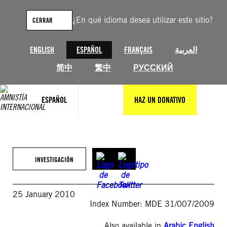
Saltar
al
¿En qué idioma desea utilizar este sitio?
CERRAR
contenido
ENGLISH
ESPAÑOL
FRANÇAIS
العربية
简中
繁中
РУССКИЙ
ESPAÑOL
HAZ UN DONATIVO
INVESTIGACIÓN
25 January 2010
Index Number: MDE 31/007/2009
Also available in
Arabic
,
English