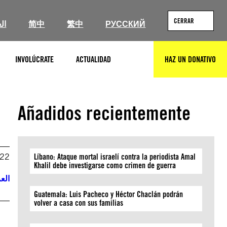
CERRAR
ال
简中
繁中
РУССКИЙ
INVOLÚCRATE
ACTUALIDAD
HAZ UN DONATIVO
BUSCAR
Añadidos recientemente
022
Líbano: Ataque mortal israelí contra la periodista Amal
Khalil debe investigarse como crimen de guerra
العر
Guatemala: Luis Pacheco y Héctor Chaclán podrán
volver a casa con sus familias
a