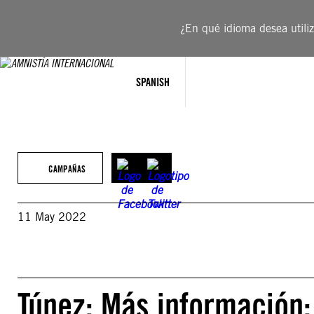
Saltar
al
¿En qué idioma desea utiliza
contenido
SPANISH
CAMPAÑAS
11 May 2022
Túnez: Más información: