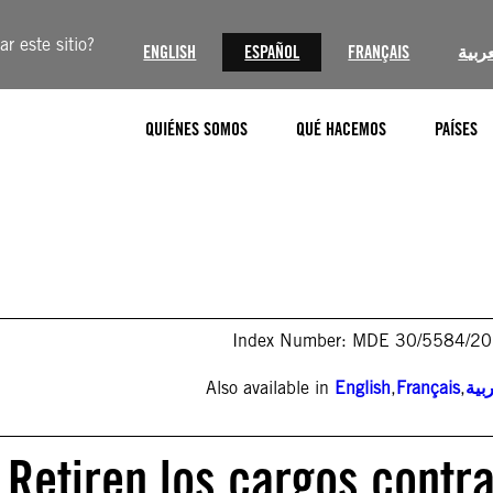
r este sitio?
ENGLISH
ESPAÑOL
FRANÇAIS
عربية
QUIÉNES SOMOS
QUÉ HACEMOS
PAÍSES
Index Number: MDE 30/5584/2
Also available in
English
,
Français
,
بية
 Retiren los cargos contr