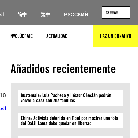
CERRAR
ال
简中
繁中
РУССКИЙ
INVOLÚCRATE
ACTUALIDAD
HAZ UN DONATIVO
BUSCAR
Añadidos recientemente
018
Guatemala: Luis Pacheco y Héctor Chaclán podrán
volver a casa con sus familias
العر
China: Activista detenido en Tíbet por mostrar una foto
del Dalái Lama debe quedar en libertad