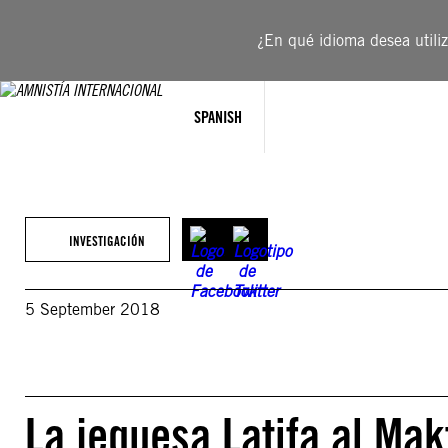
Saltar
al
¿En qué idioma desea utiliza
contenido
SPANISH
INVESTIGACIÓN
5 September 2018
La jequesa Latifa al Ma