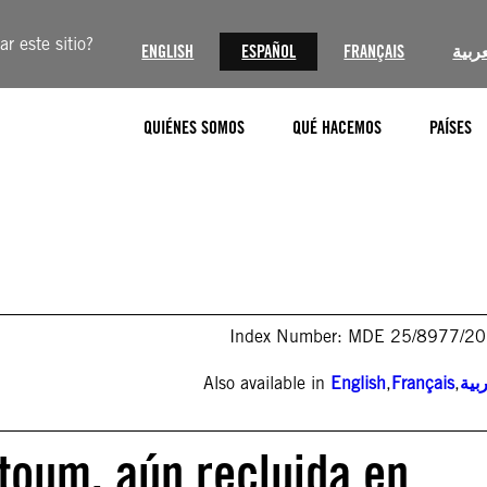
r este sitio?
ENGLISH
ESPAÑOL
FRANÇAIS
عربية
QUIÉNES SOMOS
QUÉ HACEMOS
PAÍSES
Index Number: MDE 25/8977/2
Also available in
English
,
Français
,
بية
ktoum, aún recluida en