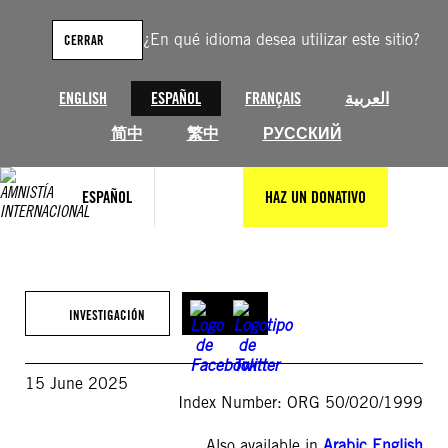
Saltar
al
¿En qué idioma desea utilizar este sitio?
CERRAR
contenido
ENGLISH
ESPAÑOL
FRANÇAIS
العربية
简中
繁中
РУССКИЙ
ESPAÑOL
HAZ UN DONATIVO
INVESTIGACIÓN
15 June 2025
Index Number: ORG 50/020/1999
Also available in
Arabic
,
English