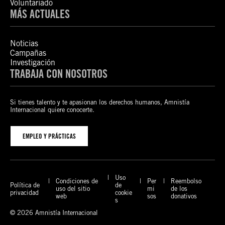
Voluntariado
MÁS ACTUALES
Noticias
Campañas
Investigación
TRABAJA CON NOSOTROS
Si tienes talento y te apasionan los derechos humanos, Amnistía
Internacional quiere conocerte.
EMPLEO Y PRÁCTICAS
Uso
Condiciones de
Per
Reembolso
Política de
de
uso del sitio
mi
de los
privacidad
cookie
web
sos
donativos
s
© 2026 Amnistía Internacional