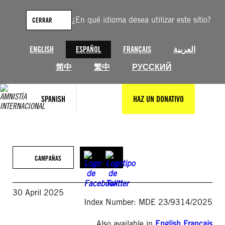
Saltar
al
¿En qué idioma desea utilizar este sitio?
CERRAR
contenido
ENGLISH
ESPAÑOL
FRANÇAIS
العربية
简中
繁中
РУССКИЙ
SPANISH
HAZ UN DONATIVO
CAMPAÑAS
30 April 2025
Index Number: MDE 23/9314/2025
Also available in
English
,
Français