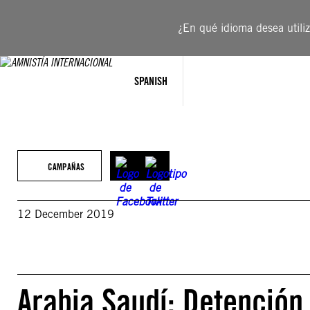
Saltar
al
¿En qué idioma desea utiliza
contenido
SPANISH
CAMPAÑAS
12 December 2019
Arabia Saudí: Detención 