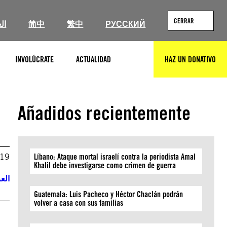
CERRAR
ال
简中
繁中
РУССКИЙ
INVOLÚCRATE
ACTUALIDAD
HAZ UN DONATIVO
BUSCAR
Añadidos recientemente
019
Líbano: Ataque mortal israelí contra la periodista Amal
Khalil debe investigarse como crimen de guerra
العر
Guatemala: Luis Pacheco y Héctor Chaclán podrán
volver a casa con sus familias