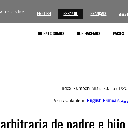
r este sitio?
ENGLISH
ESPAÑOL
FRANÇAIS
عربية
QUIÉNES SOMOS
QUÉ HACEMOS
PAÍSES
Index Number: MDE 23/1571/2
Also available in
English
,
Français
,
بية
arbitraria de padre e hijo