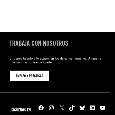
TRABAJA CON NOSOTROS
Si tienes talento y te apasionan los derechos humanos, Amnistía
Internacional quiere conocerte.
EMPLEO Y PRÁCTICAS
Facebook
Instagram
X
TikTok
Bluesky
LinkedIn
YouTube
SÍGUENOS EN: