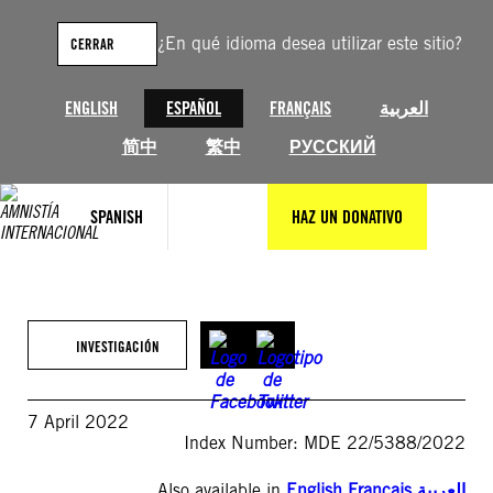
Saltar
al
¿En qué idioma desea utilizar este sitio?
CERRAR
contenido
ENGLISH
ESPAÑOL
FRANÇAIS
العربية
简中
繁中
РУССКИЙ
SPANISH
HAZ UN DONATIVO
INVESTIGACIÓN
7 April 2022
Index Number: MDE 22/5388/2022
Also available in
English
,
Français
,
العربية