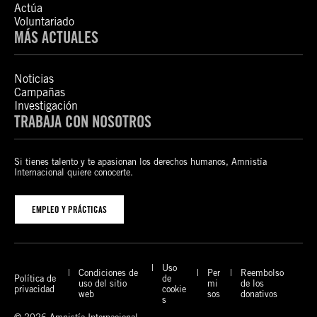
Actúa
Voluntariado
MÁS ACTUALES
Noticias
Campañas
Investigación
TRABAJA CON NOSOTROS
Si tienes talento y te apasionan los derechos humanos, Amnistía
Internacional quiere conocerte.
EMPLEO Y PRÁCTICAS
Uso
Condiciones de
Per
Reembolso
Política de
de
uso del sitio
mi
de los
privacidad
cookie
web
sos
donativos
s