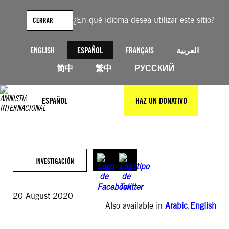
Saltar
al
¿En qué idioma desea utilizar este sitio?
CERRAR
contenido
ENGLISH
ESPAÑOL
FRANÇAIS
العربية
简中
繁中
РУССКИЙ
ESPAÑOL
HAZ UN DONATIVO
INVESTIGACIÓN
20 August 2020
Also available in
Arabic
,
English