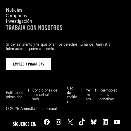
Noticias
Campañas
Investigación
TRABAJA CON NOSOTROS
Si tienes talento y te apasionan los derechos humanos, Amnistía
Internacional quiere conocerte.
EMPLEO Y PRÁCTICAS
Uso
Condiciones de
Per
Reembolso
Política de
de
uso del sitio
mi
de los
privacidad
cookie
web
sos
donativos
s
© 2026 Amnistía Internacional
Facebook
Instagram
X
TikTok
Bluesky
LinkedIn
YouTube
SÍGUENOS EN: