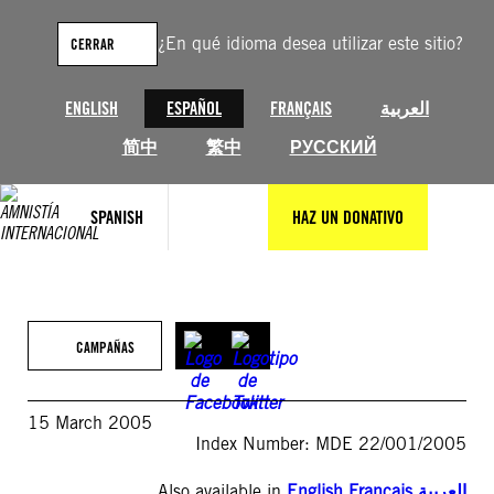
Saltar
al
¿En qué idioma desea utilizar este sitio?
CERRAR
contenido
ENGLISH
ESPAÑOL
FRANÇAIS
العربية
简中
繁中
РУССКИЙ
SPANISH
HAZ UN DONATIVO
CAMPAÑAS
15 March 2005
Index Number: MDE 22/001/2005
Also available in
English
,
Français
,
العربية