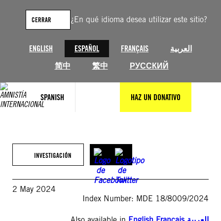
Saltar
al
¿En qué idioma desea utilizar este sitio?
CERRAR
contenido
ENGLISH
ESPAÑOL
FRANÇAIS
العربية
简中
繁中
РУССКИЙ
SPANISH
HAZ UN DONATIVO
INVESTIGACIÓN
2 May 2024
Index Number: MDE 18/8009/2024
Also available in
English
,
Français
,
العربية