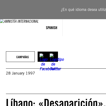
Saltar
al
¿En qué idioma desea utiliza
contenido
SPANISH
CAMPAÑAS
28 January 1997
Líbano: «Desaparición»,