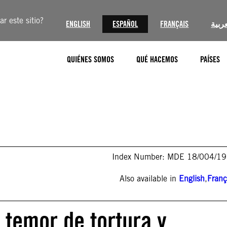
r este sitio?
ENGLISH
ESPAÑOL
FRANÇAIS
عربية
QUIÉNES SOMOS
QUÉ HACEMOS
PAÍSES
Index Number: MDE 18/004/1
Also available in
English
,
Franç
 temor de tortura y