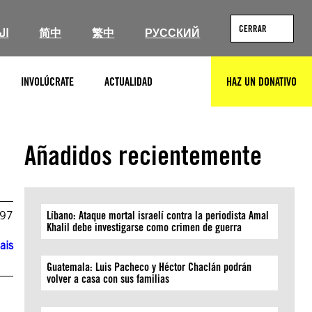
CERRAR
ال
简中
繁中
РУССКИЙ
INVOLÚCRATE
ACTUALIDAD
HAZ UN DONATIVO
BUSCAR
Añadidos recientemente
997
Líbano: Ataque mortal israelí contra la periodista Amal
Khalil debe investigarse como crimen de guerra
ais
Guatemala: Luis Pacheco y Héctor Chaclán podrán
volver a casa con sus familias