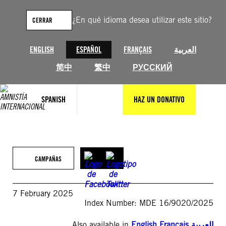
Saltar
al
¿En qué idioma desea utilizar este sitio?
CERRAR
contenido
ENGLISH
ESPAÑOL
FRANÇAIS
العربية
简中
繁中
РУССКИЙ
SPANISH
HAZ UN DONATIVO
CAMPAÑAS
7 February 2025
Index Number: MDE 16/9020/2025
Also available in
English
,
Français
,
العربية