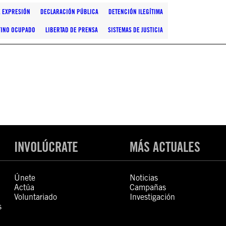
E EXPRESIÓN
DECLARACIÓN PÚBLICA
DETENCIÓN ILEGÍTIMA
STINO OCUPADO
LIBERTAD DE PRENSA
SISTEMAS DE JUSTICIA
INVOLÚCRATE
MÁS ACTUALES
Únete
Noticias
Actúa
Campañas
Voluntariado
Investigación
s