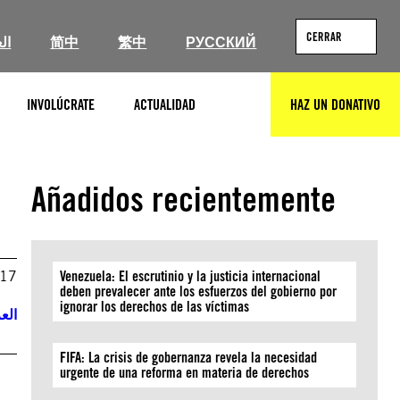
CERRAR
ال
简中
繁中
РУССКИЙ
INVOLÚCRATE
ACTUALIDAD
HAZ UN DONATIVO
BUSCAR
Añadidos recientemente
017
Venezuela: El escrutinio y la justicia internacional
deben prevalecer ante los esfuerzos del gobierno por
ignorar los derechos de las víctimas
العر
FIFA: La crisis de gobernanza revela la necesidad
urgente de una reforma en materia de derechos