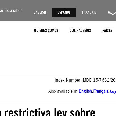
r este sitio?
ENGLISH
ESPAÑOL
FRANÇAIS
عربية
QUIÉNES SOMOS
QUÉ HACEMOS
PAÍSES
Index Number: MDE 15/7632/2
Also available in
English
,
Français
,
بية
 restrictiva ley sobre