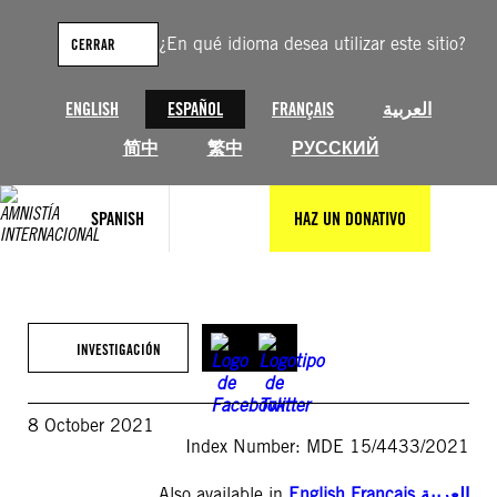
Saltar
al
¿En qué idioma desea utilizar este sitio?
CERRAR
contenido
ENGLISH
ESPAÑOL
FRANÇAIS
العربية
简中
繁中
РУССКИЙ
SPANISH
HAZ UN DONATIVO
INVESTIGACIÓN
8 October 2021
Index Number: MDE 15/4433/2021
Also available in
English
,
Français
,
العربية