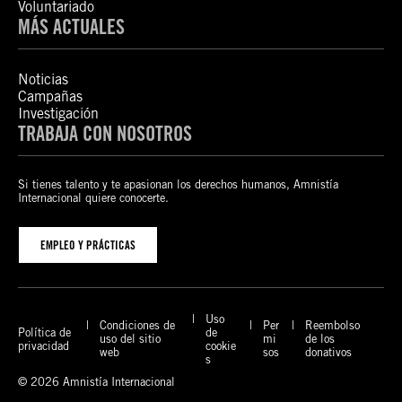
Voluntariado
MÁS ACTUALES
Noticias
Campañas
Investigación
TRABAJA CON NOSOTROS
Si tienes talento y te apasionan los derechos humanos, Amnistía
Internacional quiere conocerte.
EMPLEO Y PRÁCTICAS
Uso
Condiciones de
Per
Reembolso
Política de
de
uso del sitio
mi
de los
privacidad
cookie
web
sos
donativos
s
© 2026 Amnistía Internacional