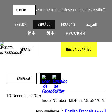
Saltar
al
¿En qué idioma desea utilizar este sitio?
CERRAR
contenido
ENGLISH
ESPAÑOL
FRANÇAIS
العربية
简中
繁中
РУССКИЙ
SPANISH
HAZ UN DONATIVO
CAMPAÑAS
10 December 2025
Index Number: MDE 15/0558/2025
Also available in
English
,
Français
,
العربية