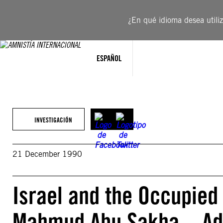
Saltar
al
¿En qué idioma desea utiliza
contenido
ESPAÑOL
INVESTIGACIÓN
21 December 1990
Israel and the Occupied 
Mahmud Abu Sakha – Adm