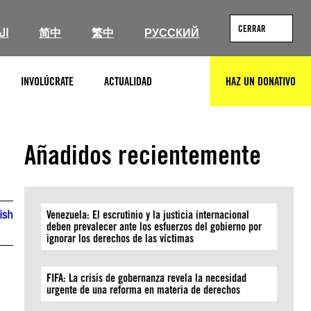
CERRAR
ال
简中
繁中
РУССКИЙ
INVOLÚCRATE
ACTUALIDAD
HAZ UN DONATIVO
BUSCAR
Añadidos recientemente
ish
Venezuela: El escrutinio y la justicia internacional
deben prevalecer ante los esfuerzos del gobierno por
ignorar los derechos de las víctimas
FIFA: La crisis de gobernanza revela la necesidad
urgente de una reforma en materia de derechos