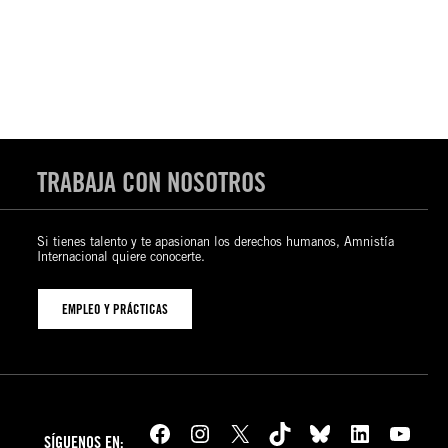
TRABAJA CON NOSOTROS
Si tienes talento y te apasionan los derechos humanos, Amnistía
Internacional quiere conocerte.
EMPLEO Y PRÁCTICAS
Facebook
Instagram
X
TikTok
Bluesky
LinkedIn
YouTube
SÍGUENOS EN: