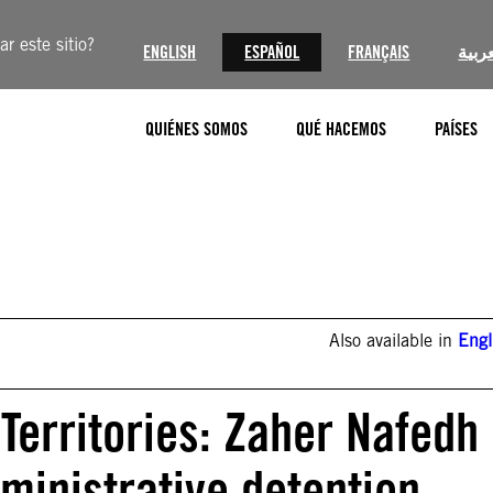
r este sitio?
ENGLISH
ESPAÑOL
FRANÇAIS
عربية
QUIÉNES SOMOS
QUÉ HACEMOS
PAÍSES
Also available in
Engl
Territories: Zaher Nafedh
inistrative detention