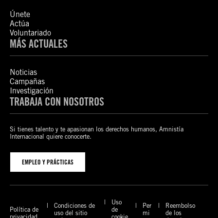
Únete
Actúa
Voluntariado
MÁS ACTUALES
Noticias
Campañas
Investigación
TRABAJA CON NOSOTROS
Si tienes talento y te apasionan los derechos humanos, Amnistía
Internacional quiere conocerte.
EMPLEO Y PRÁCTICAS
Uso
Condiciones de
Per
Reembolso
Política de
de
uso del sitio
mi
de los
privacidad
cookie