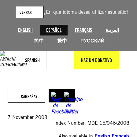
Saltar
al
¿En qué idioma desea utilizar este sitio?
CERRAR
contenido
ENGLISH
ESPAÑOL
FRANÇAIS
العربية
简中
繁中
РУССКИЙ
SPANISH
HAZ UN DONATIVO
CAMPAÑAS
7 November 2008
Index Number: MDE 15/046/2008
Also available in
English
,
Français