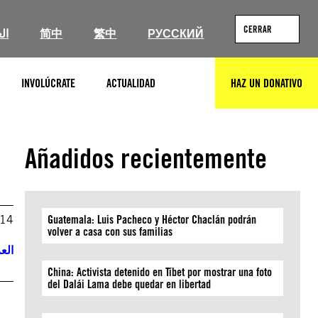
CERRAR
ال
简中
繁中
РУССКИЙ
INVOLÚCRATE
ACTUALIDAD
HAZ UN DONATIVO
BUSCAR
Añadidos recientemente
014
Guatemala: Luis Pacheco y Héctor Chaclán podrán
volver a casa con sus familias
العر
China: Activista detenido en Tíbet por mostrar una foto
del Dalái Lama debe quedar en libertad