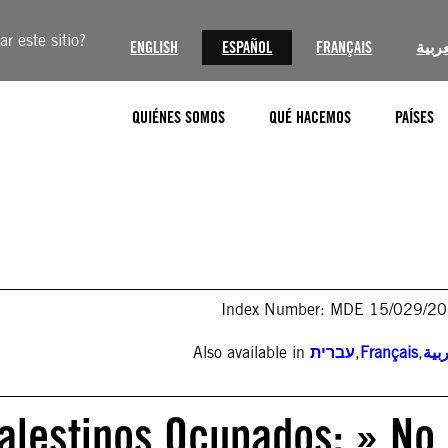
r este sitio?
ENGLISH
ESPAÑOL
FRANÇAIS
عربية
QUIÉNES SOMOS
QUÉ HACEMOS
PAÍSES
Index Number: MDE 15/029/2
Also available in
עברית
,
Français
,
بية
 Palestinos Ocupados: » No