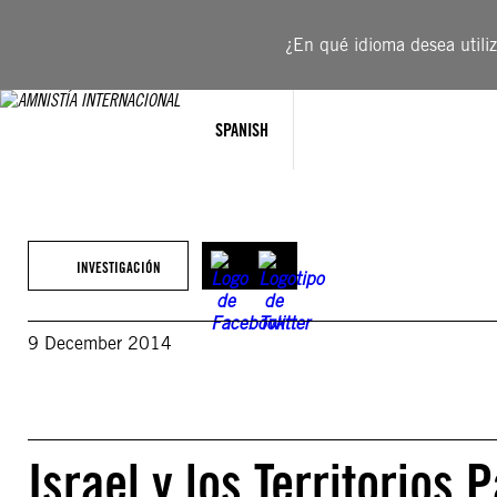
Saltar
al
¿En qué idioma desea utiliza
contenido
SPANISH
INVESTIGACIÓN
9 December 2014
Israel y los Territorios