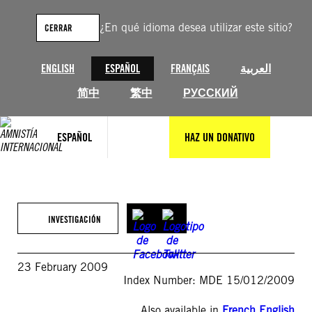
Saltar
al
¿En qué idioma desea utilizar este sitio?
CERRAR
contenido
ENGLISH
ESPAÑOL
FRANÇAIS
العربية
简中
繁中
РУССКИЙ
ESPAÑOL
HAZ UN DONATIVO
INVESTIGACIÓN
23 February 2009
Index Number: MDE 15/012/2009
Also available in
French
,
English