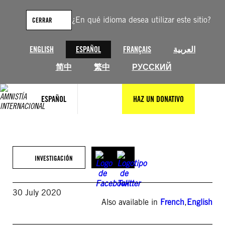
Saltar
al
¿En qué idioma desea utilizar este sitio?
CERRAR
contenido
ENGLISH
ESPAÑOL
FRANÇAIS
العربية
简中
繁中
РУССКИЙ
ESPAÑOL
HAZ UN DONATIVO
INVESTIGACIÓN
30 July 2020
Also available in
French
,
English