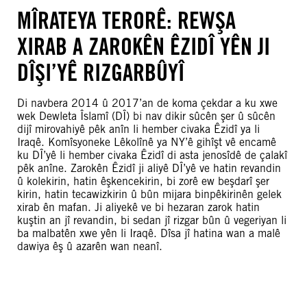
MÎRATEYA TERORÊ: REWŞA
XIRAB A ZAROKÊN ÊZIDÎ YÊN JI
DÎŞI’YÊ RIZGARBÛYÎ
Di navbera 2014 û 2017’an de koma çekdar a ku xwe
wek Dewleta Îslamî (DÎ) bi nav dikir sûcên şer û sûcên
dijî mirovahiyê pêk anîn li hember civaka Êzidî ya li
Iraqê. Komîsyoneke Lêkolînê ya NY’ê gihîşt vê encamê
ku DÎ’yê li hember civaka Êzidî di asta jenosîdê de çalakî
pêk anîne. Zarokên Êzidî ji aliyê DÎ’yê ve hatin revandin
û kolekirin, hatin êşkencekirin, bi zorê ew beşdarî şer
kirin, hatin tecawizkirin û bûn mijara binpêkirinên gelek
xirab ên mafan. Ji aliyekê ve bi hezaran zarok hatin
kuştin an jî revandin, bi sedan jî rizgar bûn û vegeriyan li
ba malbatên xwe yên li Iraqê. Dîsa jî hatina wan a malê
dawiya êş û azarên wan neanî.