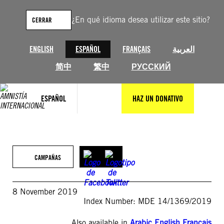
Saltar
al
¿En qué idioma desea utilizar este sitio?
CERRAR
contenido
ENGLISH
ESPAÑOL
FRANÇAIS
العربية
简中
繁中
РУССКИЙ
ESPAÑOL
HAZ UN DONATIVO
CAMPAÑAS
8 November 2019
Index Number: MDE 14/1369/2019
Also available in
Arabic
,
English
,
Français