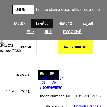
Saltar
al
¿En qué idioma desea utilizar este sitio?
CERRAR
contenido
ENGLISH
ESPAÑOL
FRANÇAIS
العربية
简中
繁中
РУССКИЙ
SPANISH
HAZ UN DONATIVO
CAMPAÑAS
14 April 2025
Index Number: MDE 13/9270/2025
Also available in
English
,
Français