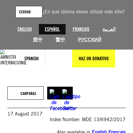
Saltar
al
¿En qué idioma desea utilizar este sitio?
CERRAR
contenido
ENGLISH
ESPAÑOL
FRANÇAIS
العربية
简中
繁中
РУССКИЙ
SPANISH
HAZ UN DONATIVO
CAMPAÑAS
17 August 2017
Index Number: MDE 13/6942/2017
Also available in
English
,
Français