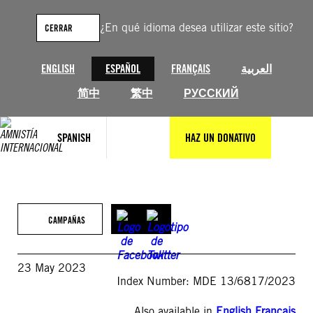
Saltar
al
¿En qué idioma desea utilizar este sitio?
CERRAR
contenido
ENGLISH
ESPAÑOL
FRANÇAIS
العربية
简中
繁中
РУССКИЙ
SPANISH
HAZ UN DONATIVO
CAMPAÑAS
23 May 2023
Index Number: MDE 13/6817/2023
Also available in
English
,
Français