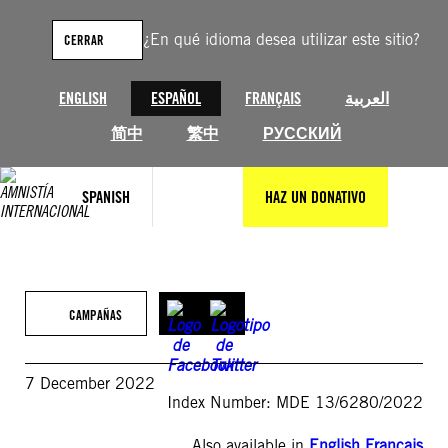
Saltar
al
¿En qué idioma desea utilizar este sitio?
CERRAR
contenido
ENGLISH
ESPAÑOL
FRANÇAIS
العربية
简中
繁中
РУССКИЙ
SPANISH
HAZ UN DONATIVO
CAMPAÑAS
7 December 2022
Index Number: MDE 13/6280/2022
Also available in
English
,
Français