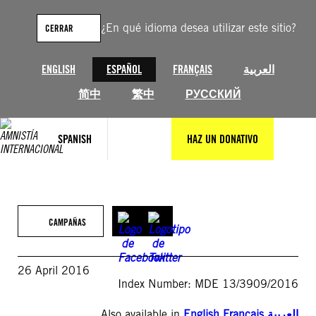
Saltar
al
¿En qué idioma desea utilizar este sitio?
CERRAR
contenido
ENGLISH
ESPAÑOL
FRANÇAIS
العربية
简中
繁中
РУССКИЙ
SPANISH
HAZ UN DONATIVO
CAMPAÑAS
26 April 2016
Index Number: MDE 13/3909/2016
Also available in
English
,
Français
,
العربية