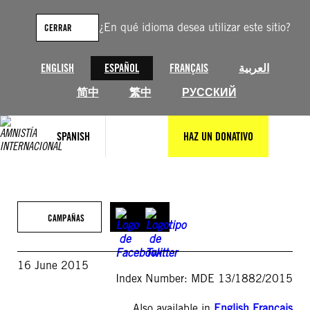
Saltar
al
¿En qué idioma desea utilizar este sitio?
CERRAR
contenido
ENGLISH
ESPAÑOL
FRANÇAIS
العربية
简中
繁中
РУССКИЙ
SPANISH
HAZ UN DONATIVO
CAMPAÑAS
16 June 2015
Index Number: MDE 13/1882/2015
Also available in
English
,
Français