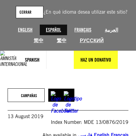
Saltar
al
¿En qué idioma desea utilizar este sitio?
CERRAR
contenido
ENGLISH
ESPAÑOL
FRANÇAIS
العربية
简中
繁中
РУССКИЙ
SPANISH
HAZ UN DONATIVO
CAMPAÑAS
13 August 2019
Index Number: MDE 13/0876/2019
Also available in
فارسی
,
English
,
Français