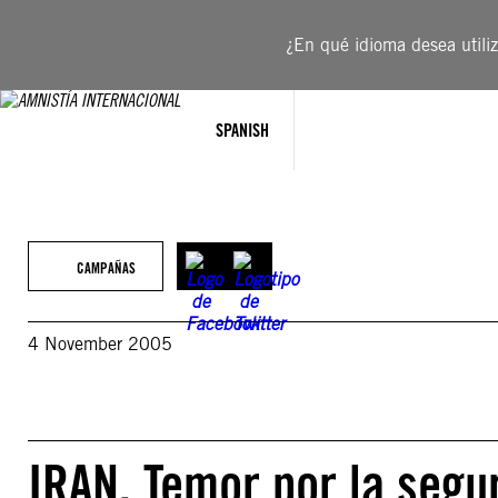
Saltar
al
¿En qué idioma desea utiliza
contenido
SPANISH
CAMPAÑAS
4 November 2005
IRAN. Temor por la segur