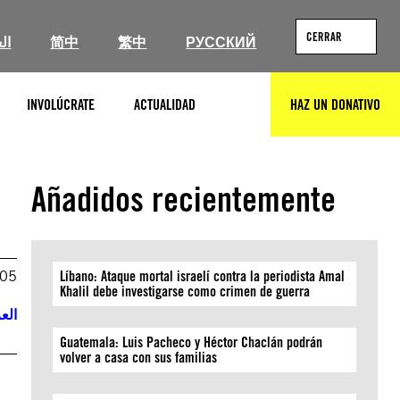
CERRAR
ال
简中
繁中
РУССКИЙ
INVOLÚCRATE
ACTUALIDAD
HAZ UN DONATIVO
BUSCAR
Añadidos recientemente
005
Líbano: Ataque mortal israelí contra la periodista Amal
Khalil debe investigarse como crimen de guerra
العر
Guatemala: Luis Pacheco y Héctor Chaclán podrán
volver a casa con sus familias