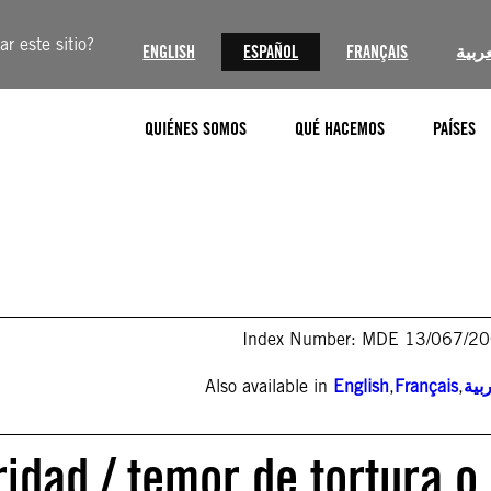
r este sitio?
ENGLISH
ESPAÑOL
FRANÇAIS
عربية
QUIÉNES SOMOS
QUÉ HACEMOS
PAÍSES
Index Number: MDE 13/067/2
Also available in
English
,
Français
,
بية
idad / temor de tortura o