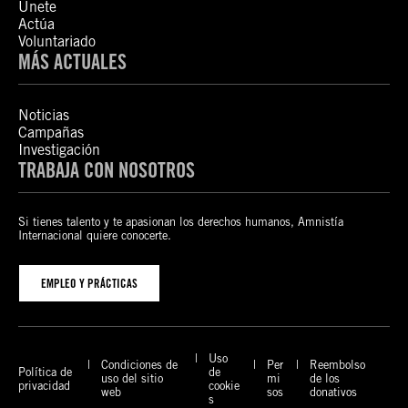
Únete
Actúa
Voluntariado
MÁS ACTUALES
Noticias
Campañas
Investigación
TRABAJA CON NOSOTROS
Si tienes talento y te apasionan los derechos humanos, Amnistía
Internacional quiere conocerte.
EMPLEO Y PRÁCTICAS
Uso
Condiciones de
Per
Reembolso
Política de
de
uso del sitio
mi
de los
privacidad
cookie
web
sos
donativos
s