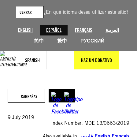
Saltar
al
¿En qué idioma desea utilizar este sitio?
CERRAR
contenido
ENGLISH
ESPAÑOL
FRANÇAIS
العربية
简中
繁中
РУССКИЙ
SPANISH
HAZ UN DONATIVO
CAMPAÑAS
9 July 2019
Index Number: MDE 13/0663/2019
Also available in
فارسی
,
English
,
Français