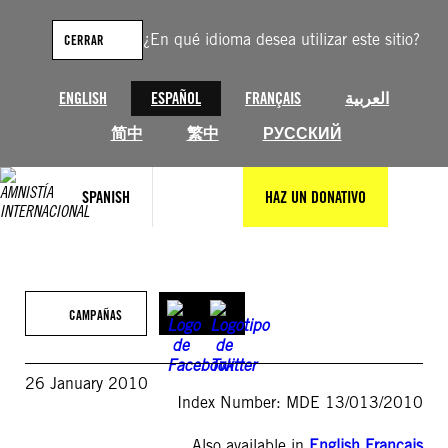
Saltar
al
¿En qué idioma desea utilizar este sitio?
CERRAR
contenido
ENGLISH
ESPAÑOL
FRANÇAIS
العربية
简中
繁中
РУССКИЙ
SPANISH
HAZ UN DONATIVO
CAMPAÑAS
26 January 2010
Index Number: MDE 13/013/2010
Also available in
English
,
Français