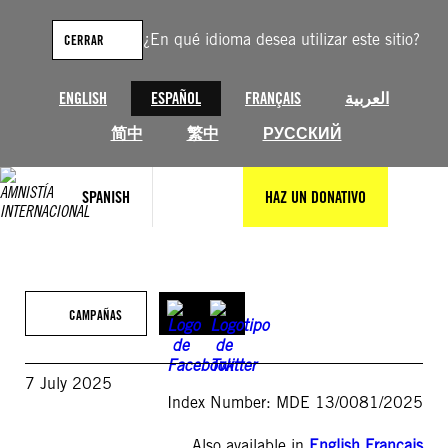
Saltar
al
¿En qué idioma desea utilizar este sitio?
CERRAR
contenido
ENGLISH
ESPAÑOL
FRANÇAIS
العربية
简中
繁中
РУССКИЙ
SPANISH
HAZ UN DONATIVO
CAMPAÑAS
7 July 2025
Index Number: MDE 13/0081/2025
Also available in
English
,
Français