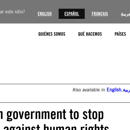
r este sitio?
ENGLISH
ESPAÑOL
FRANÇAIS
عربية
QUIÉNES SOMOS
QUÉ HACEMOS
PAÍSES
Also available in
English
,
بية
on government to stop
g against human rights