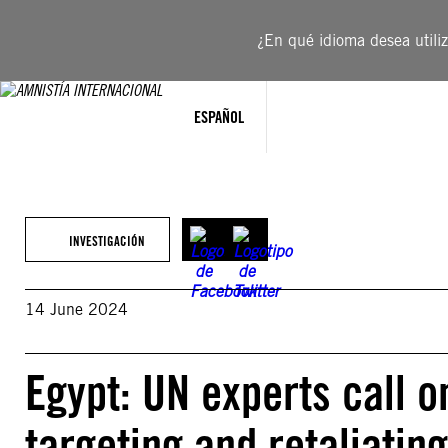
Saltar
al
¿En qué idioma desea utiliza
contenido
ESPAÑOL
INVESTIGACIÓN
14 June 2024
Egypt: UN experts call 
targeting and retaliatin