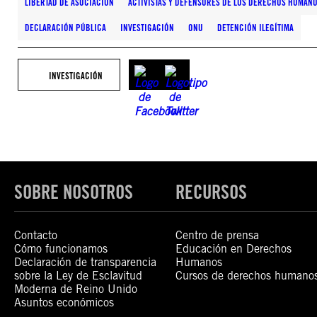
LIBERTAD DE ASOCIACIÓN
ACTIVISTAS Y DEFENSORES DE LOS DERECHOS HUMAN
DECLARACIÓN PÚBLICA
INVESTIGACIÓN
ONU
DETENCIÓN ILEGÍTIMA
INVESTIGACIÓN
SOBRE NOSOTROS
RECURSOS
Contacto
Centro de prensa
Cómo funcionamos
Educación en Derechos
Declaración de transparencia
Humanos
sobre la Ley de Esclavitud
Cursos de derechos humano
Moderna de Reino Unido
Asuntos económicos