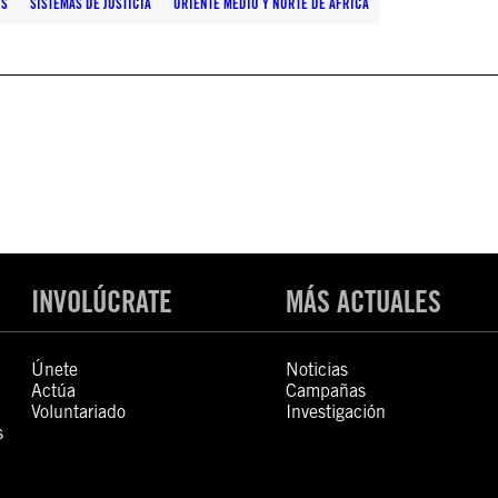
OS
SISTEMAS DE JUSTICIA
ORIENTE MEDIO Y NORTE DE ÁFRICA
INVOLÚCRATE
MÁS ACTUALES
Únete
Noticias
Actúa
Campañas
Voluntariado
Investigación
s