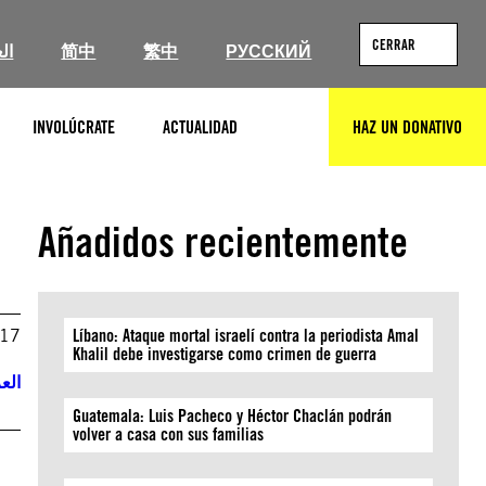
CERRAR
ال
简中
繁中
РУССКИЙ
INVOLÚCRATE
ACTUALIDAD
HAZ UN DONATIVO
BUSCAR
Añadidos recientemente
017
Líbano: Ataque mortal israelí contra la periodista Amal
Khalil debe investigarse como crimen de guerra
العر
Guatemala: Luis Pacheco y Héctor Chaclán podrán
volver a casa con sus familias