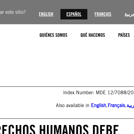
r este sitio?
ENGLISH
ESPAÑOL
FRANÇAIS
عربية
QUIÉNES SOMOS
QUÉ HACEMOS
PAÍSES
Index Number: MDE 12/7088/2
Also available in
English
,
Français
,
بية
ERECHOS HUMANOS DEBE