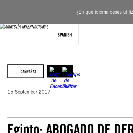
Saltar
al
¿En qué idioma desea utiliza
contenido
SPANISH
CAMPAÑAS
15 September 2017
Egipto: ABOGADO DE D