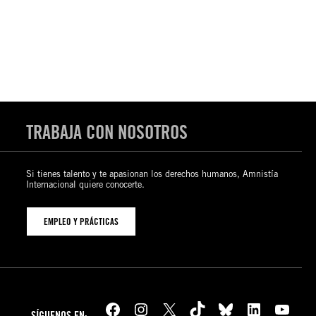
TRABAJA CON NOSOTROS
Si tienes talento y te apasionan los derechos humanos, Amnistía
Internacional quiere conocerte.
EMPLEO Y PRÁCTICAS
Facebook
Instagram
X
TikTok
Bluesky
LinkedIn
YouTube
SÍGUENOS EN: